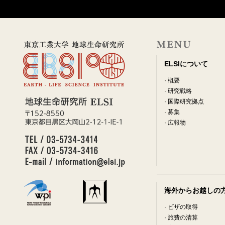
ELSIについて
·
概要
·
研究戦略
·
国際研究拠点
·
募集
·
広報物
海外からお越しの
·
ビザの取得
·
旅費の清算