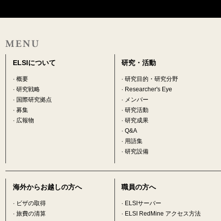
ELSIについて
研究・活動
·
概要
·
研究目的・研究分野
·
研究戦略
·
Researcher's Eye
·
国際研究拠点
·
メンバー
·
募集
·
研究活動
·
広報物
·
研究成果
·
Q&A
·
用語集
·
研究設備
海外からお越しの方へ
職員の方へ
·
ビザの取得
·
ELSIサーバー
·
旅費の清算
·
ELSI RedMine アクセス方法