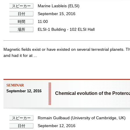
Marine Lasbleis (ELSI)
スピーカー
September 15, 2016
日付
11:00
時間
ELSI-1 Building - 102 ELSI Hall
場所
Magnetic fields exist or have existed on several terrestrial planets. T
and had it for at ...
SEMINAR
September 12, 2016
Chemical evolution of the Protero
Romain Guilbaud (University of Cambridge, UK)
スピーカー
September 12, 2016
日付