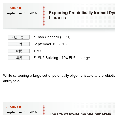
SEMINAR
Exploring Prebiotically formed D
September 16, 2016
Libraries
Kuhan Chandru (ELSI)
スピーカー
September 16, 2016
日付
11:00
時間
ELSI-2 Building - 104 ELSI Lounge
場所
While screening a large set of potentially oligomerisable and prebiotic
ability to ol...
SEMINAR
September 15, 2016
The life of lower mantle minerals