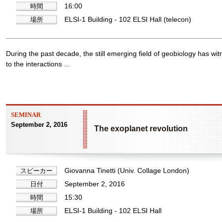
16:00
時間
ELSI-1 Building - 102 ELSI Hall (telecon)
場所
During the past decade, the still emerging field of geobiology has w
to the interactions ...
SEMINAR
September 2, 2016
The exoplanet revolution
Giovanna Tinetti (Univ. Collage London)
スピーカー
September 2, 2016
日付
15:30
時間
ELSI-1 Building - 102 ELSI Hall
場所