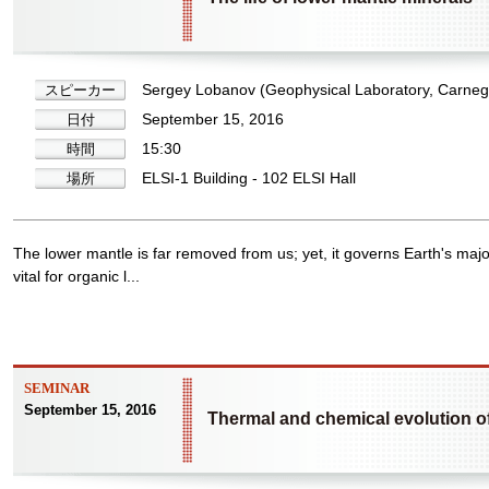
Sergey Lobanov (Geophysical Laboratory, Carnegie
スピーカー
September 15, 2016
日付
15:30
時間
ELSI-1 Building - 102 ELSI Hall
場所
The lower mantle is far removed from us; yet, it governs Earth's maj
vital for organic l...
SEMINAR
September 15, 2016
Thermal and chemical evolution of