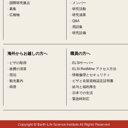
·
国際研究拠点
·
メンバー
·
募集
·
研究活動
·
広報物
·
研究成果
·
Q&A
·
用語集
·
研究設備
海外からお越しの方へ
職員の方へ
·
ビザの取得
·
ELSIサーバー
·
旅費の清算
·
ELSI RedMine アクセス方法
·
宿泊
·
情報倫理とセキュリティ
·
観光案内
·
ビザと在留資格認定証明書
·
両替
·
給与と福利厚生
·
日本での生活
·
緊急時対応